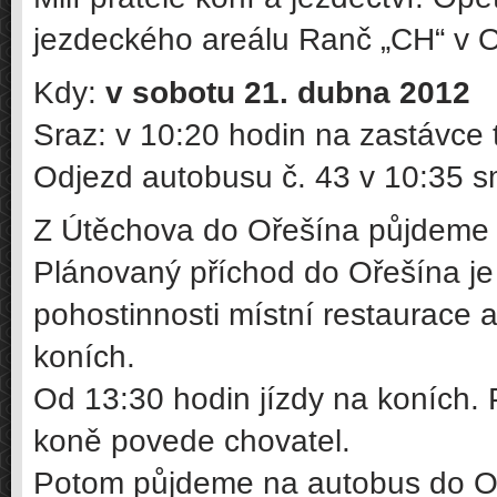
jezdeckého areálu Ranč „CH“ v O
Kdy:
v sobotu 21. dubna 2012
Sraz: v 10:20 hodin na zastávce 
Odjezd autobusu č. 43 v 10:35 
Z Útěchova do Ořešína půjdeme p
Plánovaný příchod do Ořešína je
pohostinnosti místní restaurace 
koních.
Od 13:30 hodin jízdy na koních. P
koně povede chovatel.
Potom půjdeme na autobus do Oř