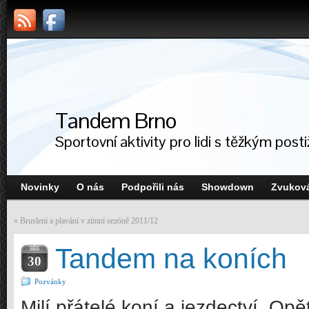
Tandem Brno
Sportovní aktivity pro lidi s těžkým post
Novinky
O nás
Podpořili nás
Showdown
Zvuková
«
Bruslení a plavání v zimní sezóně 2011/12
Tandem na koních
BŘE
30
Pozvánky
Milí přátelé koní a jezdectví. Op