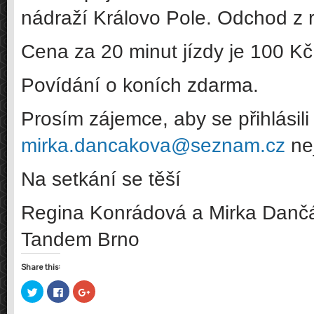
nádraží Královo Pole. Odchod z r
Cena za 20 minut jízdy je 100 K
Povídání o koních zdarma.
Prosím zájemce, aby se přihlásil
mirka.dancakova@seznam.cz
nej
Na setkání se těší
Regina Konrádová a Mirka Danč
Tandem Brno
Share this:
Sdílet
Click
Sdílet
na
to
na
Twitteru
share
Google+