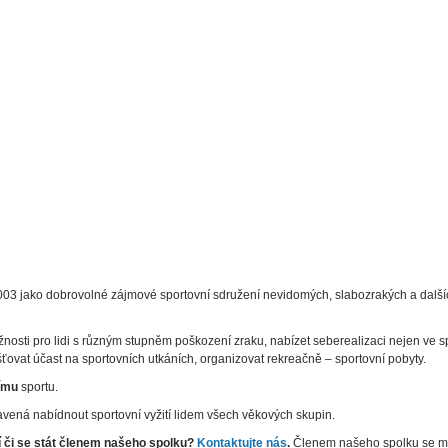
 2003 jako dobrovolné zájmové sportovní sdružení nevidomých, slabozrakých a dalš
ožnosti pro lidi s různým stupněm poškození zraku, nabízet seberealizaci nejen ve 
išťovat účast na sportovních utkáních, organizovat rekreačně – sportovní pobyty.
ímu
sportu.
vená nabídnout sportovní vyžití lidem všech věkových skupin.
í či se stát členem našeho spolku?
Kontaktujte nás
.
Členem našeho spolku se můž