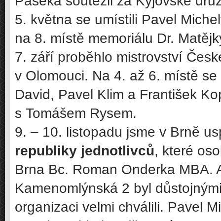
Paseka soutěžil za Kyjovské družs
5. května se umístili Pavel Miche
na 8. místě memoriálu Dr. Matějk
7. září proběhlo mistrovství Česk
v Olomouci. Na 4. až 6. místě se 
David, Pavel Klim a František Kop
s Tomášem Rysem.
9. – 10. listopadu jsme v Brně u
republiky jednotlivců
, které oso
Brna Bc. Roman Onderka MBA. Ar
Kamenomlýnská 2 byl důstojnými p
organizaci velmi chválili. Pavel M