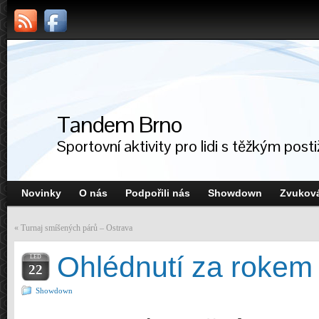
Tandem Brno
Sportovní aktivity pro lidi s těžkým post
Novinky
O nás
Podpořili nás
Showdown
Zvuková
«
Turnaj smíšených párů – Ostrava
Ohlédnutí za rokem
LED
22
Showdown