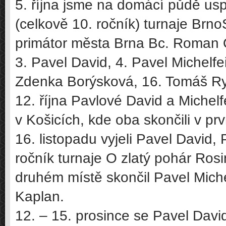
5. října jsme na domácí půdě usp
(celkově 10. ročník) turnaje Brn
primátor města Brna Bc. Roman O
3. Pavel David, 4. Pavel Michelfe
Zdenka Borýsková, 16. Tomáš Ry
12. října Pavlové David a Michelfe
v Košicích, kde oba skončili v prv
16. listopadu vyjeli Pavel David,
ročník turnaje O zlatý pohár Ros
druhém místě skončil Pavel Michel
Kaplan.
12. – 15. prosince se Pavel Davi