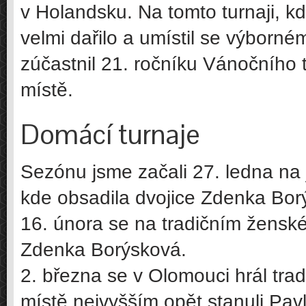
v Holandsku. Na tomto turnaji, 
velmi dařilo a umístil se výborn
zúčastnil 21. ročníku Vánočního 
místě.
Domácí turnaje
Sezónu jsme začali 27. ledna na j
kde obsadila dvojice Zdenka Borý
16. února se na tradičním ženském
Zdenka Borýsková.
2. března se v Olomouci hrál trad
místě nejvyšším opět stanuli Pavl