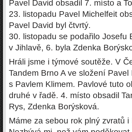
Pavel David obsadil 7. místo a T
23. listopadu Pavel Michelfeit ob
Pavel David byl čtvrtý.
30. listopadu se podařilo Josefu 
v Jihlavě, 6. byla Zdenka Borýsk
Hráli jsme i týmové soutěže. V Č
Tandem Brno A ve složení Pavel 
s Pavlem Klimem. Pavlové tuto o
druhé v řadě. 4. místo obsadil 
Rys, Zdenka Borýsková.
Máme za sebou rok plný zvratů i
Nezbývá mi, než vám poděkovat, p