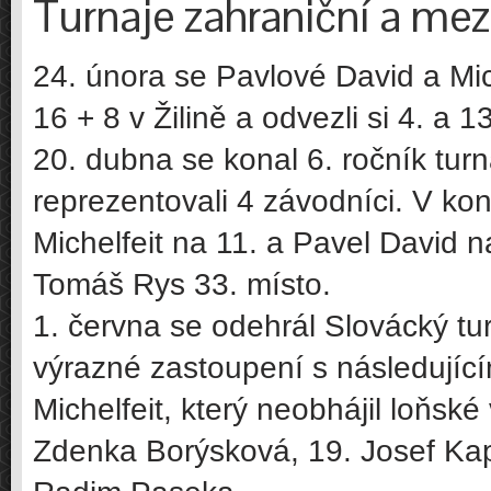
Turnaje zahraniční a mez
24. února se Pavlové David a Mic
16 + 8 v Žilině a odvezli si 4. a 1
20. dubna se konal 6. ročník tur
reprezentovali 4 závodníci. V konk
Michelfeit na 11. a Pavel David n
Tomáš Rys 33. místo.
1. června se odehrál Slovácký tur
výrazné zastoupení s následující
Michelfeit, který neobhájil loňské
Zdenka Borýsková, 19. Josef Kap