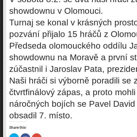
showdownu v Olomouci.
Turnaj se konal v krásných prost
pozvání přijalo 15 hráčů z Olomou
Předseda olomouckého oddílu Ja
showdownu na Moravě a první stol
zúčastnil i Jaroslav Pata, prezid
Naši hráči si výborně poradili se
čtvrtfinálový zápas, a proto mohli
náročných bojích se Pavel David u
obsadil 7. místo.
Share this: