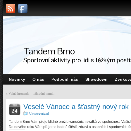
Tandem Brno
Sportovní aktivity pro lidi s těžkým post
Novinky
O nás
Podpořili nás
Showdown
Zvuková
«
Valná hromada – náhradní termín
Veselé Vánoce a šťastný nový rok
PRO
24
Uncategorized
Tandem Brno Vám přeje klidné prožití vánočních svátků ve společnosti Vašich
Do nového roku Vám přejeme hodně štěstí, zdraví a osobních i sportovních 