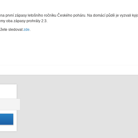
na první zápasy letošního ročníku Českého poháru. Na domácí půdě je vyzvali kyjov
lmy oba zápasy prohrály 2:3.
žete sledovat
zde
.