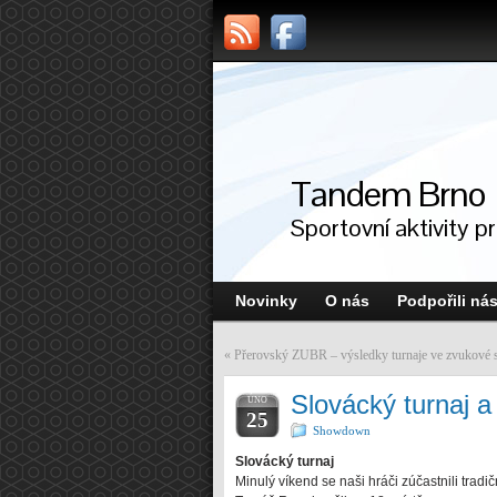
Tandem Brno
Sportovní aktivity p
Novinky
O nás
Podpořili ná
«
Přerovský ZUBR – výsledky turnaje ve zvukové s
Slovácký turnaj 
ÚNO
25
Showdown
Slovácký turnaj
Minulý víkend se naši hráči zúčastnili tradi