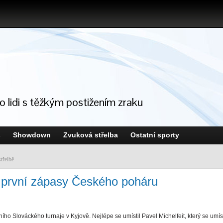
ro lidi s těžkým postižením zraku
s
Showdown
Zvuková střelba
Ostatní sporty
třelbě
a první zápasy Českého poháru
čního Slováckého turnaje v Kyjově. Nejlépe se umístil Pavel Michelfeit, který se umí