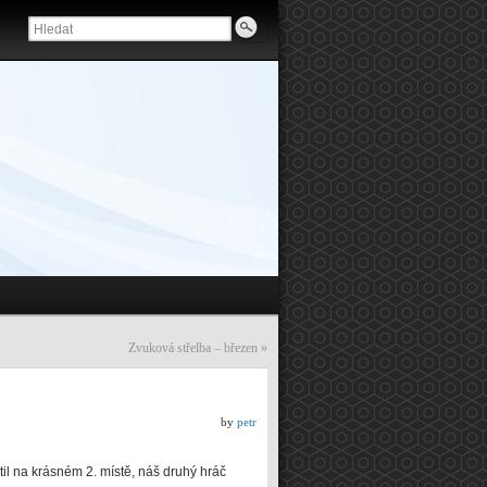
Zvuková střelba – březen
»
by
petr
stil na krásném 2. místě, náš druhý hráč