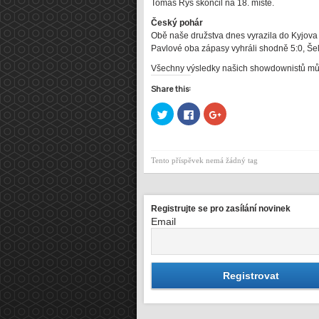
Tomáš Rys skončil na 18. místě.
Český pohár
Obě naše družstva dnes vyrazila do Kyjova 
Pavlové oba zápasy vyhráli shodně 5:0, Še
Všechny výsledky našich showdownistů mů
Share this:
Sdílet
Click
Sdílet
na
to
na
Twitteru
share
Google+
(Otevře
on
(Otevře
se
Facebook
se
v
(Otevře
v
Tento příspěvek nemá žádný tag
novém
se
novém
okně)
v
okně)
novém
okně)
Registrujte se pro zasílání novinek
Email