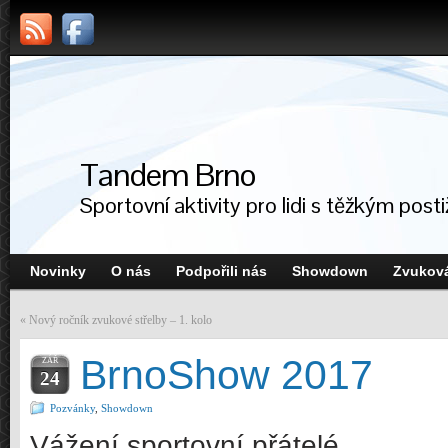
Tandem Brno
Sportovní aktivity pro lidi s těžkým post
Novinky
O nás
Podpořili nás
Showdown
Zvuková
«
Nový ročník zvukové střelby – 1. kolo
BrnoShow 2017
ZÁŘ
24
Pozvánky
,
Showdown
Vážení sportovní přátelé,