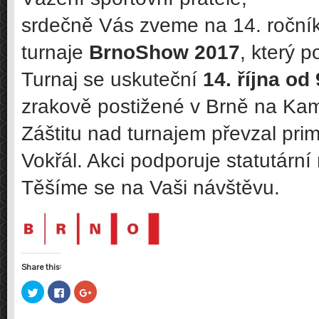
srdečně Vás zveme na 14. ročn
turnaje
BrnoShow 2017
, který 
Turnaj se uskuteční
14. října od
zrakově postižené v Brně na Ka
Záštitu nad turnajem převzal prim
Vokřál. Akci podporuje statutární
Těšíme se na Vaši návštěvu.
Share this:
Sdílet
Click
Sdílet
na
to
na
Twitteru
share
Google+
(Otevře
on
(Otevře