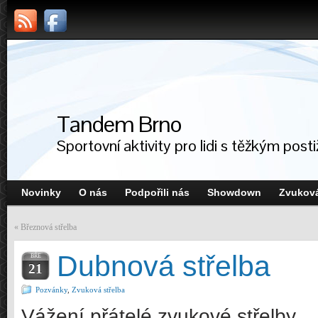
Tandem Brno
Sportovní aktivity pro lidi s těžkým post
Novinky
O nás
Podpořili nás
Showdown
Zvuková
«
Březnová střelba
Dubnová střelba
BŘE
21
Pozvánky
,
Zvuková střelba
Vážení přátelé zvukové střelby,