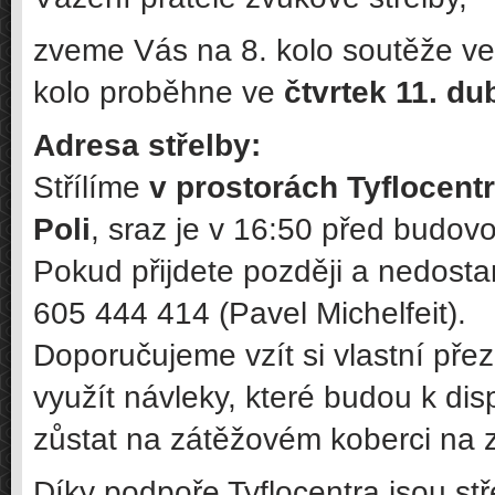
zveme Vás na 8. kolo soutěže ve
kolo proběhne ve
čtvrtek 11. d
Adresa střelby:
Střílíme
v prostorách Tyflocent
Poli
, sraz je v 16:50 před budov
Pokud přijdete později a nedosta
605 444 414 (Pavel Michelfeit).
Doporučujeme vzít si vlastní pře
využít návleky, které budou k dis
zůstat na zátěžovém koberci na z
Díky podpoře Tyflocentra jsou st