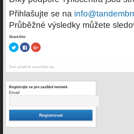
Přihlašujte se na
info@tandembr
Průběžné výsledky můžete sled
Share this:
Sdílet
Click
Sdílet
na
to
na
Twitteru
share
Google+
(Otevře
on
(Otevře
se
Facebook
se
v
(Otevře
v
Tento příspěvek nemá žádný tag
novém
se
novém
okně)
v
okně)
novém
okně)
Registrujte se pro zasílání novinek
Email