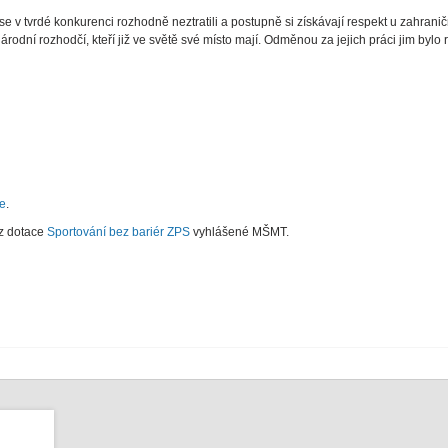
 se v tvrdé konkurenci rozhodně neztratili a postupně si získávají respekt u zahrani
odní rozhodčí, kteří již ve světě své místo mají. Odměnou za jejich práci jim bylo 
e
.
 z dotace
Sportování bez bariér ZPS
vyhlášené MŠMT.