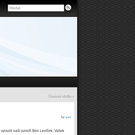
Únorová střelba
»
by
petr
vyrazili naši junioři Ben Levíček, Vašek