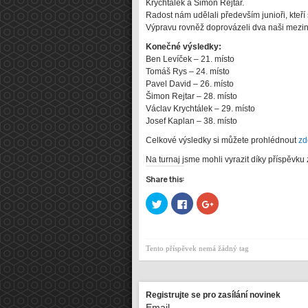
Krychtálek a Šimon Rejtar.
Radost nám udělali především junioři, kteří
Výpravu rovněž doprovázeli dva naši mezinár
Konečné výsledky:
Ben Levíček – 21. místo
Tomáš Rys – 24. místo
Pavel David – 26. místo
Šimon Rejtar – 28. místo
Václav Krychtálek – 29. místo
Josef Kaplan – 38. místo
Celkové výsledky si můžete prohlédnout
zd
Na turnaj jsme mohli vyrazit díky příspěvku
Share this:
Sdílet
Click
Sdílet
na
to
na
Twitteru
share
Google+
(Otevře
on
(Otevře
se
Facebook
se
v
(Otevře
v
Tento příspěvek nemá žádný tag
novém
se
novém
okně)
v
okně)
novém
okně)
Registrujte se pro zasílání novinek
Email