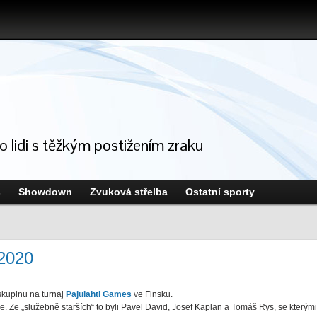
ro lidi s těžkým postižením zraku
s
Showdown
Zvuková střelba
Ostatní sporty
 2020
skupinu na turnaj
Pajulahti Games
ve Finsku.
 Ze „služebně starších“ to byli Pavel David, Josef Kaplan a Tomáš Rys, se kterými 