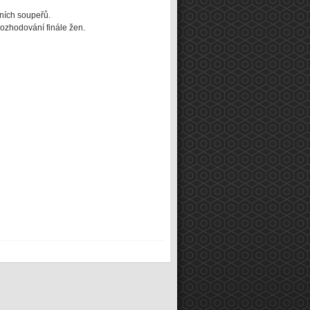
čních soupeřů.
rozhodování finále žen.