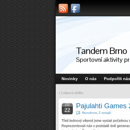
Tandem Brno
Sportovní aktivity p
Novinky
O nás
Podpořili ná
«
Lednová střelba
Pajulahti Games
LED
22
Showdown
,
Z turnajů
Třetí lednový víkend jsme vyslali početnou 
Reprezentovali nás v podstatě dvě generace.