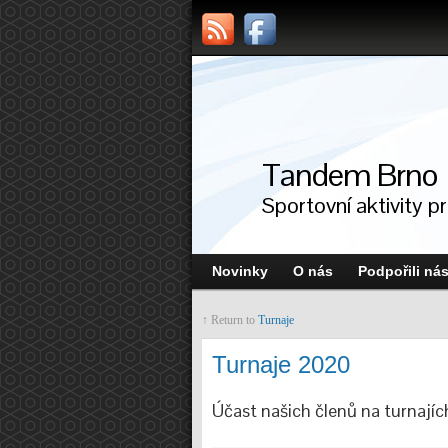
Tandem Brno
Sportovní aktivity p
Novinky
O nás
Podpořili ná
↑ Return to
Turnaje
Turnaje 2020
Účast našich členů na turnaj