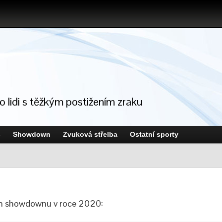
ro lidi s těžkým postižením zraku
s
Showdown
Zvuková střelba
Ostatní sporty
ích showdownu v roce 2020: