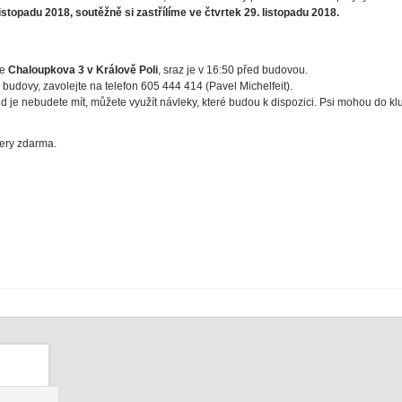
istopadu 2018, soutěžně si zastřílíme ve čtvrtek 29. listopadu 2018.
se
Chaloupkova 3 v Králově Poli
, sraz je v 16:50 před budovou.
budovy, zavolejte na telefon 605 444 414 (Pavel Michelfeit).
ud je nebudete mít, můžete využít návleky, které budou k dispozici. Psi mohou do k
čery zdarma.