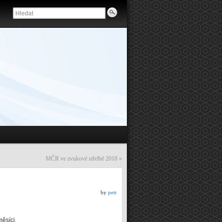
MČR ve zvukové střelbě 2018
»
by
petr
měsíci.