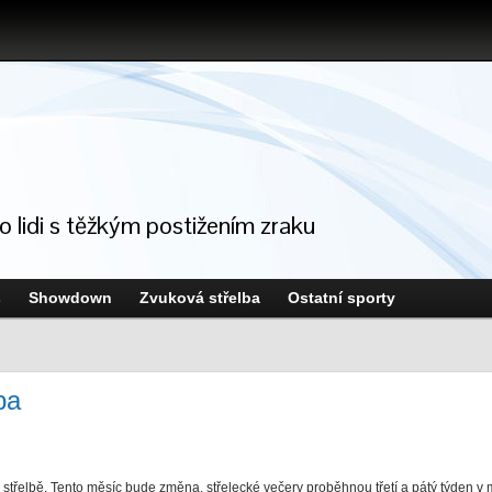
ro lidi s těžkým postižením zraku
s
Showdown
Zvuková střelba
Ostatní sporty
ba
střelbě. Tento měsíc bude změna, střelecké večery proběhnou třetí a pátý týden v 