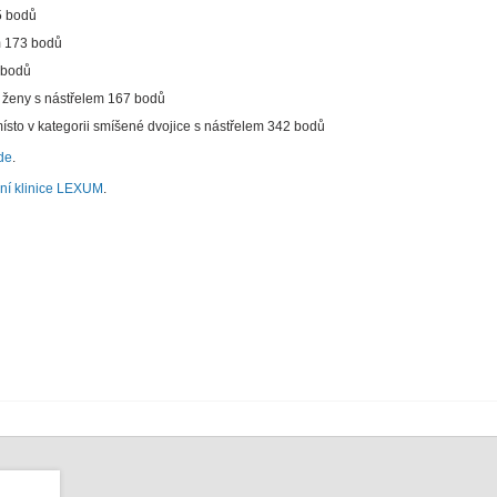
5 bodů
em 173 bodů
0 bodů
ii ženy s nástřelem 167 bodů
místo v kategorii smíšené dvojice s nástřelem 342 bodů
de
.
ní klinice LEXUM
.