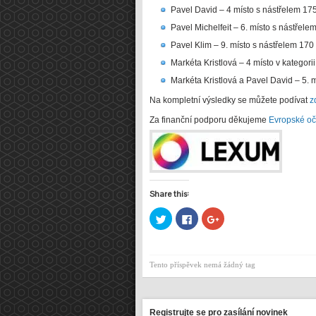
Pavel David – 4 místo s nástřelem 17
Pavel Michelfeit – 6. místo s nástřel
Pavel Klim – 9. místo s nástřelem 17
Markéta Kristlová – 4 místo v kategor
Markéta Kristlová a Pavel David – 5. 
Na kompletní výsledky se můžete podívat
z
Za finanční podporu děkujeme
Evropské oč
Share this:
Sdílet
Click
Sdílet
na
to
na
Twitteru
share
Google+
(Otevře
on
(Otevře
se
Facebook
se
v
(Otevře
v
Tento příspěvek nemá žádný tag
novém
se
novém
okně)
v
okně)
novém
okně)
Registrujte se pro zasílání novinek