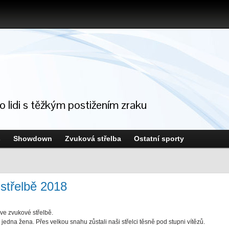
ro lidi s těžkým postižením zraku
s
Showdown
Zvuková střelba
Ostatní sporty
střelbě 2018
ve zvukové střelbě.
a jedna žena. Přes velkou snahu zůstali naši střelci těsně pod stupni vítězů.