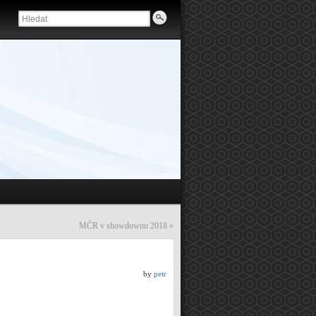
MČR v showdownu 2018
»
by
petr