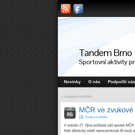
Tandem Brno
Sportovní aktivity p
Novinky
O nás
Podpořili ná
«
Listopadová střelba
MČR ve zvukové 
LIS
06
Zvuková střelba
V sobotu 27. října pořádal náš spolek MČR 
Náš střelecký oddíl reprezentovali tři muži 